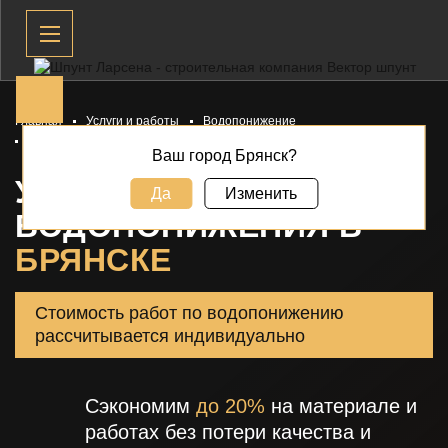
Главная
Услуги и работы
Водопонижение
Установки для водопонижения
Ваш город Брянск?
УСТАНОВКИ ДЛЯ
Да
Изменить
ВОДОПОНИЖЕНИЯ В
БРЯНСКЕ
Стоимость работ по водопонижению
рассчитывается индивидуально
Сэкономим
до 20%
на материале и
работах без потери качества и